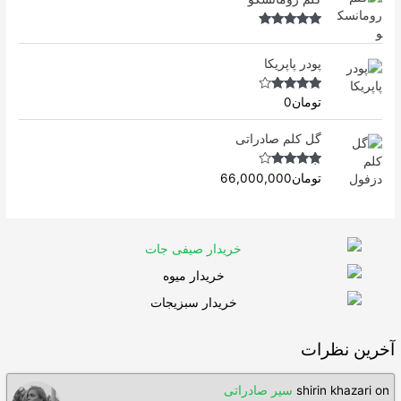
o
f
5
Rated
5.00
out of 5
پودر پاپریکا
Rated
4.50
تومان
0
out of 5
گل کلم صادراتی
Rated
4.63
تومان
66,000,000
out of 5
آخرین نظرات
on
shirin khazari
سیر صادراتی