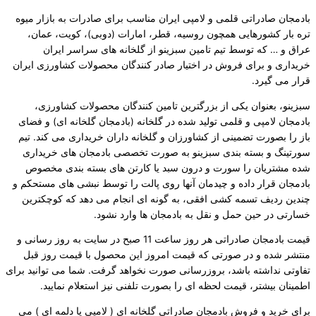
بادمجان صادراتی قلمی و لامپی ایران مناسب برای صادرات به بازار میوه
تره بار کشورهایی همچون روسیه، قطر، امارات (دوبی)، کویت، عمان،
عراق و … که توسط تیم تامین سبزینو از گلخانه های سراسر ایران
خریداری و برای فروش در اختیار صادر کنندگان محصولات کشاورزی ایران
قرار می گیرد.
سبزینو، بعنوان یکی از بزرگترین تامین کنندگان محصولات کشاورزی،
بادمجان لامپی و قلمی تولید شده در گلخانه (بادمجان گلخانه ای) و فضای
باز را بصورت تضمینی از کشاورزان و گلخانه داران خریداری می کند. تیم
سورتینگ و بسته بندی سبزینو به صورت تخصصی بادمجان های خریداری
شده مشتریان را سورت و درون سبد یا کارتن های بسته بندی مخصوص
بادمجان قرار داده و چیدمان آنها روی پالت را توسط نبشی های مستحکم و
چندین ردیف تسمه کشی افقی، به گونه ای انجام می دهد که کوچکترین
خسارتی در حین حمل و نقل به بادمجان ها وارد نشود.
قیمت بادمجان صادراتی هر روز ساعت 11 صبح در سایت به روز رسانی و
منتشر شده و در صورتی که قیمت امروز این محصول با قیمت روز قبل
تفاوتی نداشته باشد، بروزرسانی صورت نخواهد گرفت. شما می توانید برای
اطمینان بیشتر، قیمت لحظه ای را بصورت تلفنی نیز استعلام نمایید.
برای خرید و فروش بادمجان صادراتی گلخانه ای ( لامپی یا دلمه ای ) می