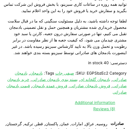
توانید همه روزه در ساعات کاری سبزینو، با بخش فروش این شرکت تماس
بگیرید و سفارش خرید یا فروش خود را به این واحد اعلام نمایید.
لطفا توجه داشته باشید، به دلیل مسئولیت سنگینی که ما در قبال سلامت
محصول خریداری شده مشتریان و همچنین حمل و نقل تضمینی بادمجان
تقبل می کنیم، تنها در صورتی سفارش درون جعبه، کارتن یا سبد خود
مشتری چیدمان می شود، که کیفیت جعبه ها از نظر مقاومت در برابر
رطوبت و تحمل وزن بالا به تایید کارشناس سبزینو رسیده باشد. در غیر
اینصورت بادمجان های صادراتی توسط سبزینو بسته بندی خواهند شد.
دسترسی:
40 in stock
Category:
EGPSbzEc2
SKU:
صیفی جات
Tags:
بادمجان
,
بادمجان
صادراتی
,
بادمجان گلخانه ای
,
بسته بندی بادمجان صادراتی
,
خرید بادمجان
صادراتی
,
فروش بادمجان صادراتی
,
فروش عمده بادمجان
,
قیمت بادمجان
صادراتی
Additional information
Reviews (8)
صادرات
روسیه, عراق, امارات, عمان, پاکستان, قطر, ترکیه, گرجستان,