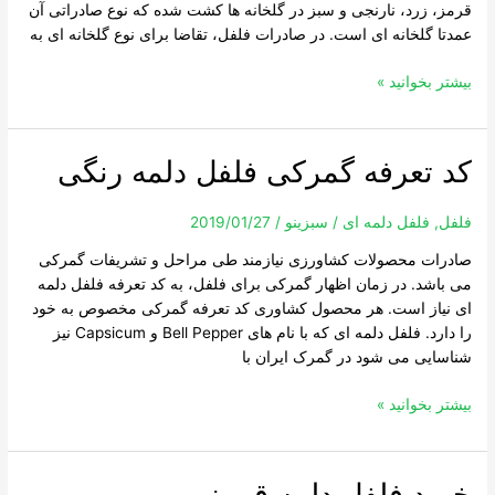
قرمز، زرد، نارنجی و سبز در گلخانه ها کشت شده که نوع صادراتی آن
عمدتا گلخانه ای است. در صادرات فلفل، تقاضا برای نوع گلخانه ای به
بیشتر بخوانید »
کد تعرفه گمرکی فلفل دلمه رنگی
کد
تعرفه
گمرکی
فلفل
,
فلفل دلمه ای
/
سبزینو
/
2019/01/27
فلفل
صادرات محصولات کشاورزی نیازمند طی مراحل و تشریفات گمرکی
دلمه
می باشد. در زمان اظهار گمرکی برای فلفل، به کد تعرفه فلفل دلمه
رنگی
ای نیاز است. هر محصول کشاوری کد تعرفه گمرکی مخصوص به خود
را دارد. فلفل دلمه ای که با نام های Bell Pepper و Capsicum نیز
شناسایی می شود در گمرک ایران با
بیشتر بخوانید »
خرید فلفل دلمه قرمز
خرید