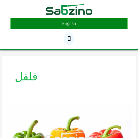
رش
فهرست
ه
حتوا
اصلی
English
صفحه‌بندی
نوشته
فلفل
انواع
گونه‌های
فلفل
دلمه
ای