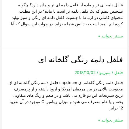
فلفل دلمه ای نر و ماده آیا فلفل دلمه ای نر و ماده دارد؟ چگونه
و
تشخیص دهیم که یک فلفل دلمه نر است یا ماده؟ در این مطلب
ماده
محتوای کاملی در ارتباط با جنسیت فلفل دلمه ای رنگی و سبز تولید
کرده ایم. امید است به دانش شما بیفزاید. در جواب این سوال که آیا
بیشتر بخوانید »
فلفل دلمه رنگی گلخانه ای
فلفل
دلمه
رنگی
فلفل
/
سبزینو
/
2018/10/02
گلخانه
فلفل دلمه رنگی گلخانه ای capsicum فلفل دلمه رنگی گلخانه ای از
ای
محبوبیت بالایی در بین مردمان آمریکا و اروپا داشته و از پرمصرف
ترین سبزیجات این دو قاره می باشد و در طعم و رنگ های متفاوتی
پخته و یا خام مصرف می شود و میزان ویتامین C موجود در آن تقریبا
12 برابر
بیشتر بخوانید »