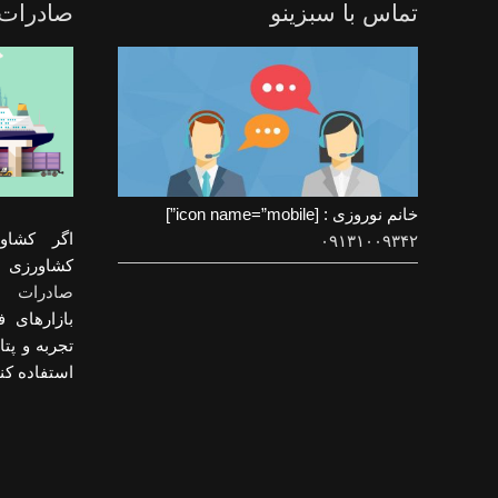
تماس با سبزینو
صادرات
خانم نوروزی : [icon name=”mobile”]
اگر کشاو
۰۹۱۳۱۰۰۹۳۴۲
کشاورزی و
صادرات م
بازارهای ف
تجربه و پت
استفاده کنی