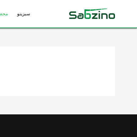
رش
ه
سبزینو
محص
حتوا