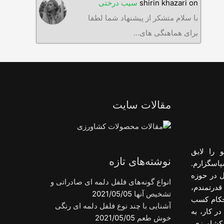
on
shirin khazari
سیب درختی
با سلام متشکر از پیشنهاد شما لطفا
برای هماهنگی های…
مقالات سایت
 را لایق
نوشته‌های تازه
پاسگزارم.
ل در حوزه
انواع گونه‌های فلفل دلمه ای صادراتی و
قدرتمندم،
تشخیص آنها
2021/05/05
احکام کسب
آشنایی با چند نوع فلفل دلمه ای رنگی
ر کار، به
خوش طعم
2021/05/05
کشاورزی،