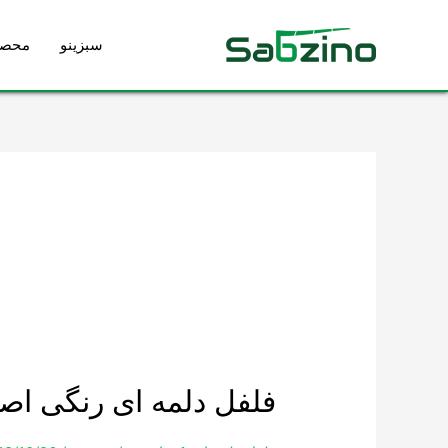
رش
ه
سبزینو
محصو
حتوا
فلفل
فلفل دلمه ای رنگی اص
دلمه
ای