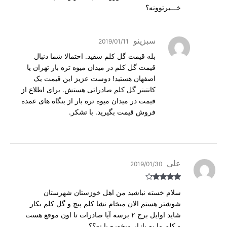
خـــبرتوونه؟
سبزینو
2019/01/11
بله قیمت گل کلم سفید. احتمالا شما دنبال
قیمت گل کلم در میدان میوه تره بار تهران یا
اصفهان هستید! دوست عزیز این قیمت یک
کانتینر گل کلم صادراتی هستش. برای اطلاع از
قیمت در میدان میوه تره بار از بنگاه های عمده
فروش قیمت بگیرید. با تشکر.
علی
2019/01/30
Rated
4
سلام خسته نباشید من اهل خوزستان شهرستان
out of 5
شوشتر هستم الان میخام نشا کلم پیچ و گل کلم بکار
شاید اوایل برج ۲ برسه آیا صادرات تا اون موقع هست
و کلم ما به بازار میخوره یا نه؟؟