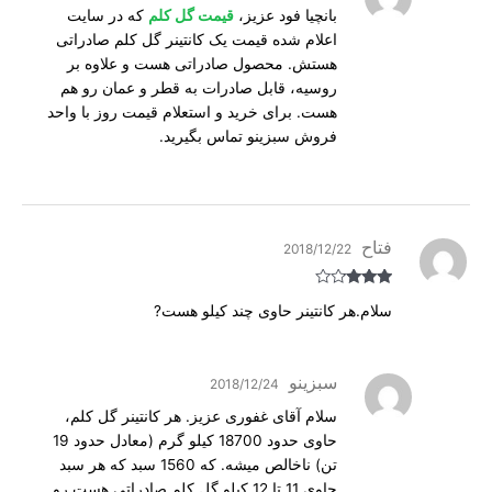
بانچیا فود عزیز،
قیمت گل کلم
که در سایت
اعلام شده قیمت یک کانتینر گل کلم صادراتی
هستش. محصول صادراتی هست و علاوه بر
روسیه، قابل صادرات به قطر و عمان رو هم
هست. برای خرید و استعلام قیمت روز با واحد
فروش سبزینو تماس بگیرید.
فتاح
2018/12/22
Rated
3
سلام.هر کانتینر حاوی چند کیلو هست?
out of
5
سبزینو
2018/12/24
سلام آقای غفوری عزیز. هر کانتینر گل کلم،
حاوی حدود 18700 کیلو گرم (معادل حدود 19
تن) ناخالص میشه. که 1560 سبد که هر سبد
حاوی 11 تا 12 کیلو گل کلم صادراتی هست رو