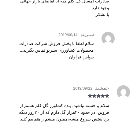
صادرات امسال گل كلم چيه آيا تقاضاي بازار جهاني
وجود دارد
با تشكر
سبزینو
2019/09/14
سلام لطفا با بخش فروش شرکت صادرات
محصولات کشاورزی سبزیو تماس بگیرید…
سپاس فراوان
جمشید
2019/09/22
Rated
5
out
سلام و خسته نباشید، بنده کشاورز گل کلم هستم از
of 5
قزوین، در حدود ۴۰هزار گل دارم که از ۲۰روز دیگه
برداشتش شروع میشه،ممنون میشم راهنماییم کنید