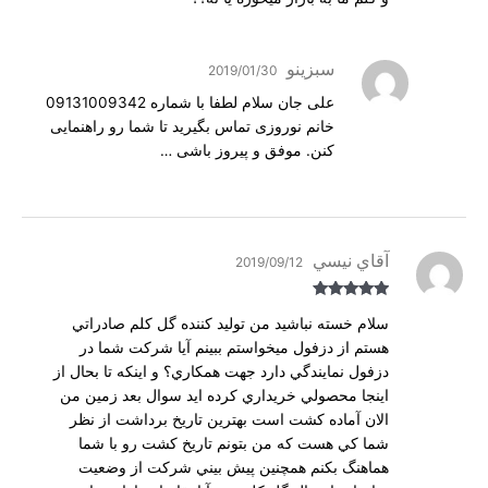
سبزینو
2019/01/30
علی جان سلام لطفا با شماره 09131009342
خانم نوروزی تماس بگیرید تا شما رو راهنمایی
کنن. موفق و پیروز باشی …
آقاي نيسي
2019/09/12
Rated
5
out
سلام خسته نباشيد من توليد كننده گل كلم صادراتي
of 5
هستم از دزفول ميخواستم ببينم آيا شركت شما در
دزفول نمايندگي دارد جهت همكاري؟ و اينكه تا بحال از
اينجا محصولي خريداري كرده ايد سوال بعد زمين من
الان آماده كشت است بهترين تاريخ برداشت از نظر
شما كي هست كه من بتونم تاريخ كشت رو با شما
هماهنگ بكنم همچنين پيش بيني شركت از وضعيت