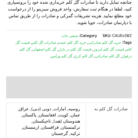
چنانچه تمایل دارید تا صادرات گل کلم خریداری شده خود را برونسپاری
کنید، لطفا در هنگام ثبت سفارش، واحد فروش سبزینو را از درخواست
خود مطلع نمایید. هزینه تشریفات گمرکی و صادرات را از طریق تماس
با دپارتمان صادرات، جویا شوید.
CAUExSBZ
SKU:
Category:
صیفی جات
Tags:
خرید گل کلم صادراتی
,
خرید گل کلم عمده
,
صادرات گل کلم
,
قیمت گل
کلم
,
قیمت گل کلم امروز
,
قیمت گل کلم در بازار
,
گل کلم اصفهان
,
گل کلم
دزفول
,
گل کلم صادراتی
,
گل کلم کرج
,
گل کلم ورامین
Additional information
Reviews (8)
صادرات گل کلم به
روسیه, امارات, دوبی (دبی), عراق,
عمان, کویت, افغانستان, پاکستان,
هندوستان (هند), تاجیکستان,
ترکمنستان, قزاقستان, ارمنستان,
ترکیه, گرجستان