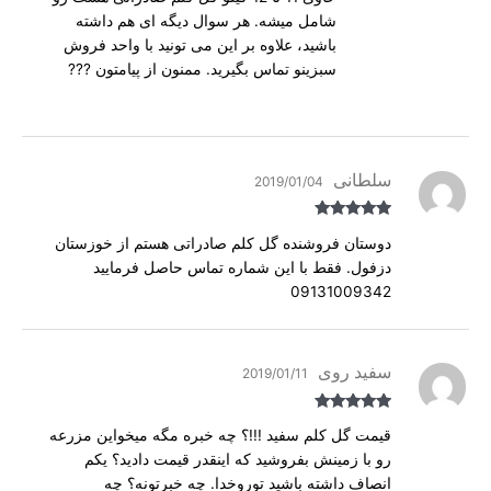
شامل میشه. هر سوال دیگه ای هم داشته
باشید، علاوه بر این می تونید با واحد فروش
سبزینو تماس بگیرید. ممنون از پیامتون ???
سلطانی
2019/01/04
Rated
5
out
دوستان فروشنده گل کلم صادراتی هستم از خوزستان
of 5
دزفول. فقط با این شماره تماس حاصل فرمایید
09131009342
سفید روی
2019/01/11
Rated
5
out
قیمت گل کلم سفید !!!؟ چه خبره مگه میخواین مزرعه
of 5
رو با زمینش بفروشید که اینقدر قیمت دادید؟ یکم
انصاف داشته باشید توروخدا. چه خبرتونه؟ چه