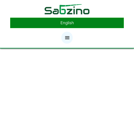
رش
فهرست
ه
حتوا
اصلی
English