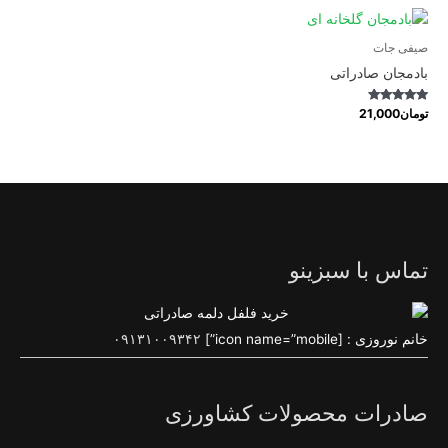
صیفی جات
بادمجان صادراتی
Rated
تومان
21,000
4.75
out of 5
تماس با سبزینو
خانم نوروزی : [icon name=”mobile”]
۰۹۱۳۱۰۰۹۳۴۲
صادرات محصولات کشاورزی