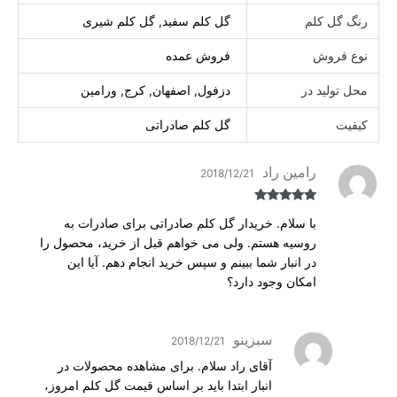
رنگ گل کلم
گل کلم سفید, گل کلم شیری
نوع فروش
فروش عمده
محل تولید در
دزفول, اصفهان, کرج, ورامین
کیفیت
گل کلم صادراتی
رامین راد
2018/12/21
Rated
5
out
با سلام. خریدار گل کلم صادراتی برای صادرات به
of 5
روسیه هستم. ولی می خواهم قبل از خرید، محصول را
در انبار شما ببینم و سپس خرید انجام دهم. آیا این
امکان وجود دارد؟
سبزینو
2018/12/21
آقای راد سلام. برای مشاهده محصولات در
انبار ابتدا باید بر اساس قیمت گل کلم امروز،