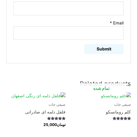
*
Email
Related products
تمام شده
صیفی جات
صیفی جات
کلم رومانسکو
فلفل دلمه ای صادراتی
Rated
Rated
تومان
25,000
4.96
5.00
out of 5
out of 5