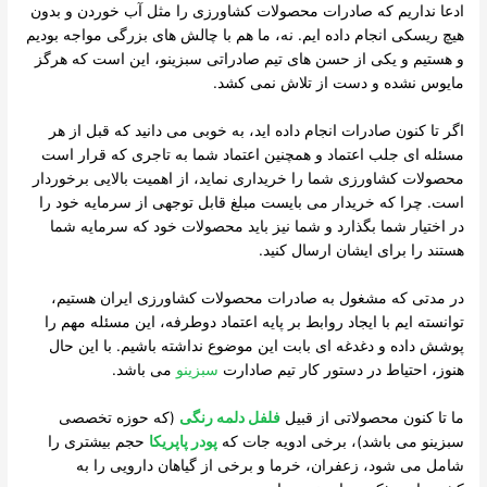
ادعا نداریم که صادرات محصولات کشاورزی را مثل آب خوردن و بدون
هیچ ریسکی انجام داده ایم. نه، ما هم با چالش های بزرگی مواجه بودیم
و هستیم و یکی از حسن های تیم صادراتی سبزینو، این است که هرگز
مایوس نشده و دست از تلاش نمی کشد.
اگر تا کنون صادرات انجام داده اید، به خوبی می دانید که قبل از هر
مسئله ای جلب اعتماد و همچنین اعتماد شما به تاجری که قرار است
محصولات کشاورزی شما را خریداری نماید، از اهمیت بالایی برخوردار
است. چرا که خریدار می بایست مبلغ قابل توجهی از سرمایه خود را
در اختیار شما بگذارد و شما نیز باید محصولات خود که سرمایه شما
هستند را برای ایشان ارسال کنید.
در مدتی که مشغول به صادرات محصولات کشاورزی ایران هستیم،
توانسته ایم با ایجاد روابط بر پایه اعتماد دوطرفه، این مسئله مهم را
پوشش داده و دغدغه ای بابت این موضوع نداشته باشیم. با این حال
هنوز، احتیاط در دستور کار تیم صادارت
سبزینو
می باشد.
ما تا کنون محصولاتی از قبیل
فلفل دلمه رنگی
(که حوزه تخصصی
سبزینو می باشد)، برخی ادویه جات که
پودر پاپریکا
حجم بیشتری را
شامل می شود، زعفران، خرما و برخی از گیاهان دارویی را به