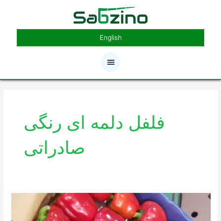
رش
فهرست
ه
حتوا
اصلی
English
فلفل دلمه ای رنگی
صادراتی
نارسایی‌هایی
که
ممکن