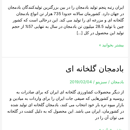
ایران رتبه پنجم تولید بادمجان را در بین بزرگترین تولیدکنندگان بادمجان
در جهان دارد. کشورمان سالانه حدودا 735 هزار تن انواع بادمجان
گلخانه ای و مزرعه ای را تولید می کند. این درحالی است که کشور
چین با تولید 28.5 میلیون تن بادمجان در سال به تنهایی 57% از حجم
تولید این محصول در کل […]
بیشتر بخوانید »
بادمجان گلخانه ای
بادمجان
گلخانه
ای
بادمجان
/
سبزینو
/
2019/02/04
از دیگر محصولات کشاورزی گلخانه ای ایران که برای صادرات به
روسیه و کشورهایی که صیفی جات ایران را برای واردات به میادین و
بازار میوه تره بار خود انتخاب می کنند، بادمجان گلخانه ای تولید شده
در کشورمان، ایران می باشد. این محصول که به دلیل کشت در گلخانه
می توان آن را در
بیشتر بخوانید »