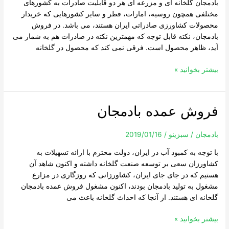
بادمجان گلخانه ای و مزرعه ای هر دو قابلیت صادرات به کشورهای
مختلفی همچون روسیه، امارات، قطر و سایر کشورهایی که خریدار
محصولات کشاورزی صادراتی ایران هستند، می باشد. در فروش
بادمجان، نکته قابل توجه که مهمترین نکته در صادرات هم به شمار می
آید، ظاهر محصول است. فرقی نمی کند که محصول در گلخانه
بیشتر بخوانید »
فروش عمده بادمجان
فروش
عمده
بادمجان
بادمجان
/
سبزینو
/
2019/01/16
با توجه به کمبود آب در ایران، دولت محترم با ارائه تسهیلات به
کشاورزان سعی بر توسعه صنعت گلخانه داشته و اکنون شاهد آن
هستیم که در جای جای ایران، کشاورزانی که روزگاری در مزارع
مشغول به تولید بادمجان بودند، اکنون مشغول فروش عمده بادمجان
گلخانه ای هستند. از آنجا که احداث گلخانه باعث می
بیشتر بخوانید »