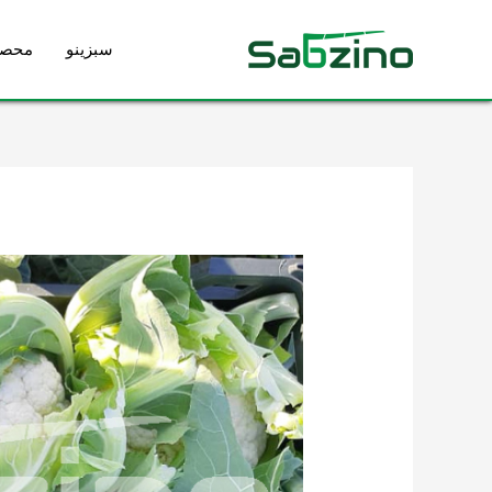
رش
ه
سبزینو
محصو
حتوا
پیمایش
نوشته