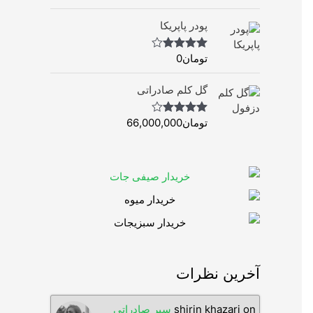
Rated
5.00
out of 5
پودر پاپریکا
تومان
0
Rated
4.50
out of 5
گل کلم صادراتی
تومان
66,000,000
Rated
4.63
out of 5
آخرین نظرات
on
shirin khazari
سیر صادراتی