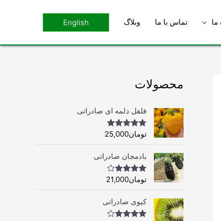
 ما
تماس با ما
وبلاگ
English
محصولات
فلفل دلمه ای صادراتی
تومان
25,000
Rated
4.96
out of 5
بادمجان صادراتی
تومان
21,000
Rated
4.75
out of 5
کیوی صادراتی