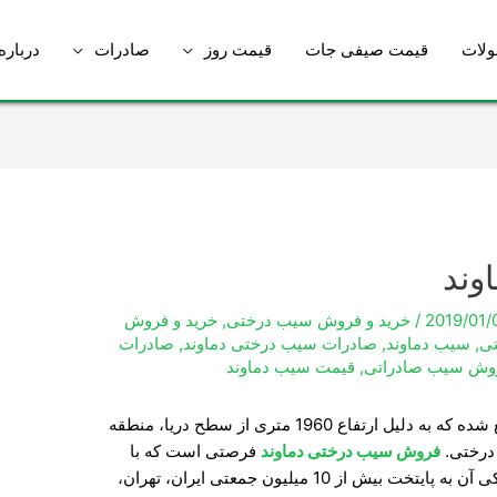
لات
قیمت صیفی جات
قیمت روز
صادرات
درباره
وند
2019/01/
/
خرید و فروش سیب درختی
,
خرید و فروش
ی
,
سیب دماوند
,
صادرات سیب درختی دماوند
,
صادرات
وش سیب صادراتی
,
قیمت سیب دماوند
دماوند در جنوب شرقی رشته کوه دماوند واقع شده که به دلیل ارتفاع 1960 متری از سطح دریا، منطقه
درختی.
فروش سیب درختی دماوند
فرصتی است که با
توجه به موقعیت استراتژیک این منطقه و نزدیکی آن به پایتخت بیش از 10 میلیون جمعتی ایران، تهران،