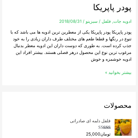
پودر پاپریکا
پودر
پاپریکا
ادویه جات
,
فلفل
/
سبزینو
/
2018/08/31
پودر پاپریکا پودر پاپریکا یکی از معطرین ترین ادویه ها می باشد که با
تنوع در رنگها و قطعا طعم های مختلف طرف داران زیادی را به خود
جذب کرده است. به طوری که دوست داران این ادویه معطر بدنبال
مرغوب ترین نوع این محصول درهر فصلی هستند. بیشتر افراد این
ادویه خوشمزه و خوش
بیشتر بخوانید »
محصولات
فلفل دلمه ای صادراتی
Rated
4.96
تومان
25,000
out of 5