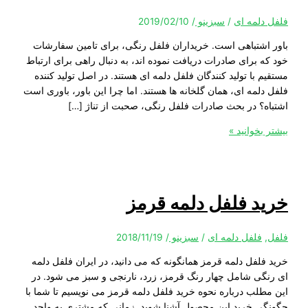
لمه ای
/
سبزینو
/
2019/02/10
شتباهی است. خریداران فلفل رنگی، برای تامین سفارشات
برای صادرات دریافت نموده اند، به دنبال راهی برای ارتباط
با تولید کنندگان فلفل دلمه ای هستند. در اصل تولید کننده
مه ای، همان گلخانه ها هستند. اما چرا این باور، باوری است
؟ در بحث صادرات فلفل رنگی، صحبت از تناژ […]
خوانید »
د فلفل دلمه قرمز
فلفل دلمه ای
/
سبزینو
/
2018/11/19
لفل دلمه قرمز همانگونه که می دانید، در ایران فلفل دلمه
ی شامل چهار رنگ قرمز، زرد، نارنجی و سبز می شود. در
لب درباره نحوه خرید فلفل دلمه قرمز می نویسیم تا شما با
 خرید این محصول آشنا شوید. زمانی که مشتری به واحد