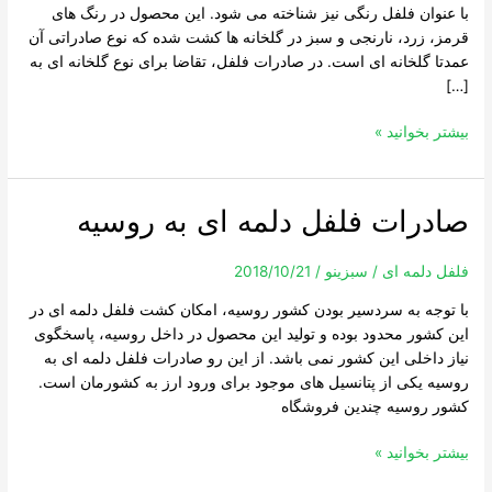
با عنوان فلفل رنگی نیز شناخته می شود. این محصول در رنگ های
Pepper
قرمز، زرد، نارنجی و سبز در گلخانه ها کشت شده که نوع صادراتی آن
عمدتا گلخانه ای است. در صادرات فلفل، تقاضا برای نوع گلخانه ای به
[…]
بیشتر بخوانید »
صادرات فلفل دلمه ای به روسیه
صادرات
فلفل
دلمه
فلفل دلمه ای
/
سبزینو
/
2018/10/21
ای
با توجه به سردسیر بودن کشور روسیه، امکان کشت فلفل دلمه ای در
به
این کشور محدود بوده و تولید این محصول در داخل روسیه، پاسخگوی
روسیه
نیاز داخلی این کشور نمی باشد. از این رو صادرات فلفل دلمه ای به
روسیه یکی از پتانسیل های موجود برای ورود ارز به کشورمان است.
کشور روسیه چندین فروشگاه
بیشتر بخوانید »