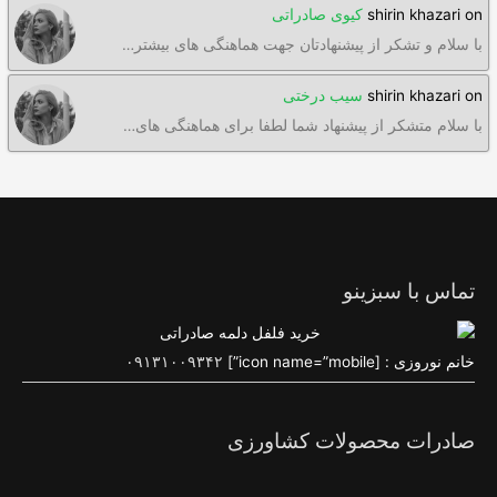
on
shirin khazari
کیوی صادراتی
با سلام و تشکر از پیشنهادتان جهت هماهنگی های بیشتر…
on
shirin khazari
سیب درختی
با سلام متشکر از پیشنهاد شما لطفا برای هماهنگی های…
تماس با سبزینو
خانم نوروزی : [icon name=”mobile”]
۰۹۱۳۱۰۰۹۳۴۲
صادرات محصولات کشاورزی