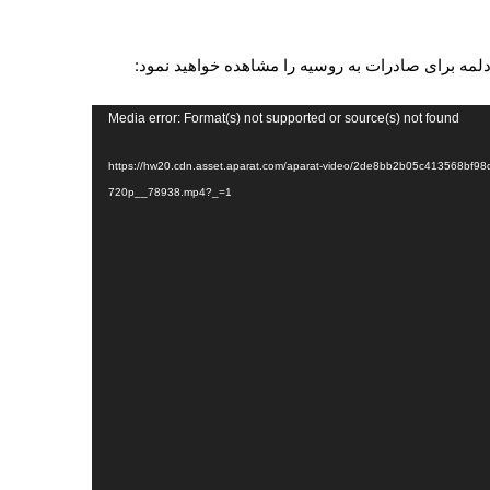
دلمه برای صادرات به روسیه را مشاهده خواهید نمود:
Media error: Format(s) not supported or source(s) not found
https://hw20.cdn.asset.aparat.com/aparat-video/2de8bb2b05c413568bf98d6ed3e26-
720p__78938.mp4?_=1