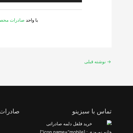
با واحد
صادرات محصو
→
نوشته قبلی
تماس با سبزینو
صادرات
خانم نوروزی : [icon name=”mobile”]