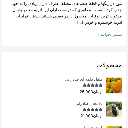
تنوع در رنگها و قطعا طعم های مختلف طرف داران زیادی را به خود
جذب کرده است. به طوری که دوست داران این ادویه معطر بدنبال
مرغوب ترین نوع این محصول درهر فصلی هستند. بیشتر افراد این
ادویه خوشمزه و خوش […]
بیشتر بخوانید »
محصولات
فلفل دلمه ای صادراتی
Rated
4.96
تومان
25,000
out of 5
بادمجان صادراتی
Rated
4.75
تومان
21,000
out of 5
کیوی صادراتی