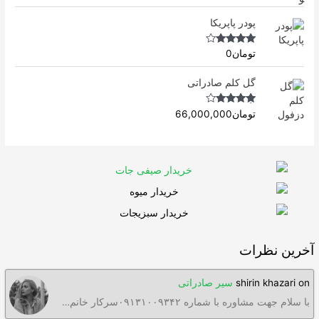
Rated
5.00
out of 5
پودر پاپریکا
Rated
4.50
تومان
0
out of 5
گل کلم صادراتی
Rated
4.63
تومان
66,000,000
out of 5
آخرین نظرات
on
shirin khazari
سیر صادراتی
با سلام جهت مشاوره با شماره ۰۹۱۳۱۰۰۹۳۴۲سرکار خانم…