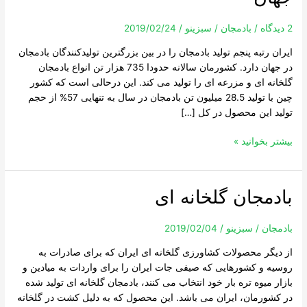
در
جهان
2 دیدگاه
/
بادمجان
/
سبزینو
/
2019/02/24
ایران رتبه پنجم تولید بادمجان را در بین بزرگترین تولیدکنندگان بادمجان
در جهان دارد. کشورمان سالانه حدودا 735 هزار تن انواع بادمجان
گلخانه ای و مزرعه ای را تولید می کند. این درحالی است که کشور
چین با تولید 28.5 میلیون تن بادمجان در سال به تنهایی 57% از حجم
تولید این محصول در کل […]
بیشتر بخوانید »
بادمجان گلخانه ای
بادمجان
گلخانه
ای
بادمجان
/
سبزینو
/
2019/02/04
از دیگر محصولات کشاورزی گلخانه ای ایران که برای صادرات به
روسیه و کشورهایی که صیفی جات ایران را برای واردات به میادین و
بازار میوه تره بار خود انتخاب می کنند، بادمجان گلخانه ای تولید شده
در کشورمان، ایران می باشد. این محصول که به دلیل کشت در گلخانه