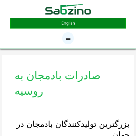
رش
فهرست
ه
حتوا
اصلی
English
صادرات بادمجان به
روسیه
بزرگترین تولیدکنندگان بادمجان در
بزرگترین
تولیدکنندگان
جهان
بادمجان