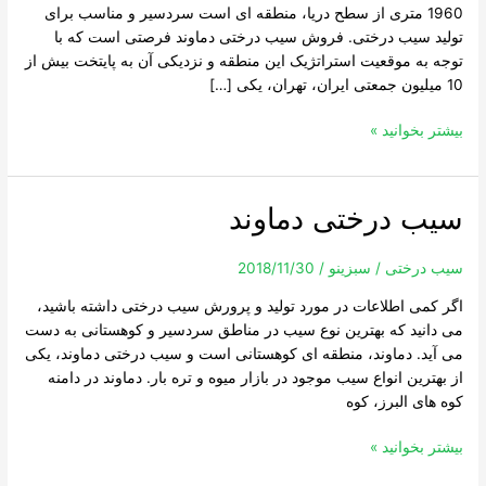
1960 متری از سطح دریا، منطقه ای است سردسیر و مناسب برای
تولید سیب درختی. فروش سیب درختی دماوند فرصتی است که با
توجه به موقعیت استراتژیک این منطقه و نزدیکی آن به پایتخت بیش از
10 میلیون جمعتی ایران، تهران، یکی […]
بیشتر بخوانید »
سیب درختی دماوند
سیب
درختی
دماوند
سیب درختی
/
سبزینو
/
2018/11/30
اگر کمی اطلاعات در مورد تولید و پرورش سیب درختی داشته باشید،
می دانید که بهترین نوع سیب در مناطق سردسیر و کوهستانی به دست
می آید. دماوند، منطقه ای کوهستانی است و سیب درختی دماوند، یکی
از بهترین انواع سیب موجود در بازار میوه و تره بار. دماوند در دامنه
کوه های البرز، کوه
بیشتر بخوانید »