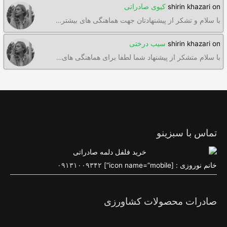
on
shirin khazari
کیوی صادراتی
با سلام و تشکر از پیشنهادتان جهت هماهنگی های بیشتر…
on
shirin khazari
سیب درختی
با سلام متشکر از پیشنهاد شما لطفا برای هماهنگی های…
تماس با سبزینو
خانم نوروزی : [icon name=”mobile”]
۰۹۱۳۱۰۰۹۳۴۲
صادرات محصولات کشاورزی