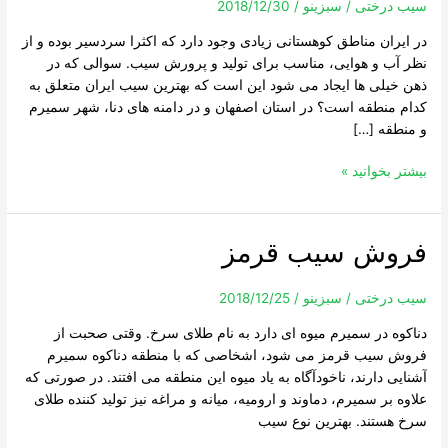
سیب درختی
/
سبزینو
/
2018/12/30
در ایران مناطق کوهستانی زیادی وجود دارد که اکثرا سردسیر بوده و از
نظر آب و هوایی، مناسب برای تولید و پرورش سیب. سوالی که در
ذهن خیلی ها ایجاد می شود این است که بهترین سیب ایران متعلق به
کدام منطقه است؟ در استان اصفهان و در دامنه های دنا، شهر سمیرم
و منطقه […]
بیشتر بخوانید »
فروش سیب قرمز
فروش
سیب
قرمز
سیب درختی
/
سبزینو
/
2018/12/25
دناکوه در سمیرم میوه ای دارد به نام طلای سرخ. وقتی صحبت از
فروش سیب قرمز می شود، اشخاصی که با منطقه دناکوه سمیرم
آشنایی دارند، ناخودآگاه به یاد میوه این منطقه می افتند. در صورتی که
علاوه بر سمیرم، دماوند و ارومیه، میانه و مراغه نیز تولید کننده طلای
سرخ هستند. بهترین نوع سیب