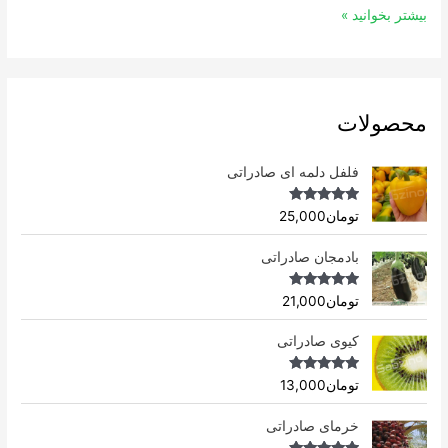
بیشتر بخوانید »
محصولات
فلفل دلمه ای صادراتی
Rated
4.96
تومان
25,000
out of 5
بادمجان صادراتی
Rated
4.75
تومان
21,000
out of 5
کیوی صادراتی
Rated
4.75
تومان
13,000
out of 5
خرمای صادراتی