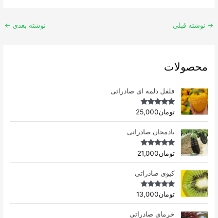
→
نوشته قبلی
نوشته بعدی
←
محصولات
فلفل دلمه ای صادراتی
Rated
4.96
تومان
25,000
out of 5
بادمجان صادراتی
Rated
4.75
تومان
21,000
out of 5
کیوی صادراتی
Rated
4.75
تومان
13,000
out of 5
خرمای صادراتی