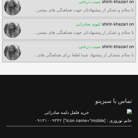
on
shirin khazari
سیب درختی
با سلام و تشکر از پیشنهادتان جهت هماهنگی های بیشتر…
on
shirin khazari
کیوی صادراتی
با سلام و تشکر از پیشنهادتان جهت هماهنگی های بیشتر…
on
shirin khazari
سیب درختی
با سلام متشکر از پیشنهاد شما لطفا برای هماهنگی های…
تماس با سبزینو
خانم نوروزی : [icon name=”mobile”]
۰۹۱۳۱۰۰۹۳۴۲