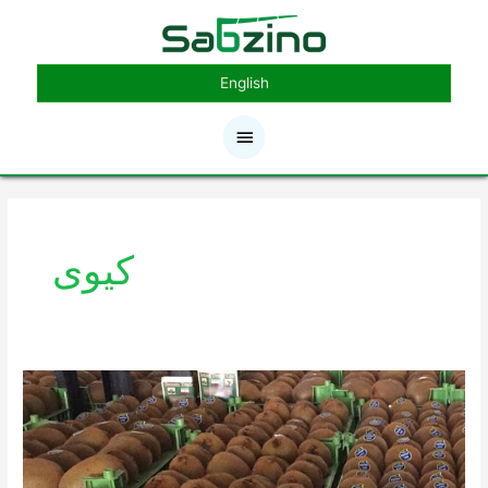
رش
فهرست
ه
حتوا
اصلی
English
کیوی
صادرات
کیوی