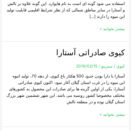
استفاده می شود گونه ای است به نام هایوارد. این گونه علاوه بر تالش
و آستارا در سایر مناطق شمالی که از نظر شرایط اقلیمی قابلیت تولید
این میوه را دارند […]
بیشتر بخوانید »
کیوی صادراتی آستارا
کیوی
صادراتی
آستارا
کیوی
/
سبزینو
/
2019/02/15
آستارا با دارا بودن حدود 500 هکتار باغ کیوی، از دهه 70، تولید انبوه
این میوه را در غرب استان گیلان آغاز نمود. اکنون کیوی صادراتی
آستارا، یکی از اولین گزینه ها برای صادرات این محصول به کشورهای
مختلف مخصوصا کشور روسیه می باشد. این شهر ششمین شهر بزرگ
استان گیلان بوده و در منطقه تالش
بیشتر بخوانید »