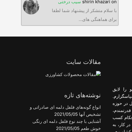
on
shirin khazari
سیب درختی
با سلام متشکر از پیشنهاد شما لطفا
برای هماهنگی های…
مقالات سایت
 را لایق
نوشته‌های تازه
پاسگزارم.
ل در حوزه
انواع گونه‌های فلفل دلمه ای صادراتی و
قدرتمندم،
تشخیص آنها
2021/05/05
احکام کسب
آشنایی با چند نوع فلفل دلمه ای رنگی
ر کار، به
خوش طعم
2021/05/05
کشاورزی،