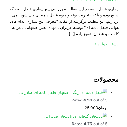
 فلفل دلمه در این مقاله به بررسی پنج بیماری فلفل دلمه که
وده و باعث تخریب بوته و میوه فلفل دلمه ای می شود، می
م. این مطلب برگرفته از مقاله “معرفی پنج بیماری اندام های
فلفل دلمه ای” نوشته عزیزان : مهدی نصر اصفهانی ، غزاله
 شعبان شفیع زاده […]
خوانید »
ولات
فلفل دلمه ای صادراتی
Rated
4.96
out of 5
تومان
25,000
بادمجان صادراتی
Rated
4.75
out of 5