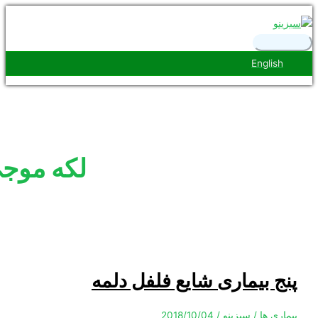
رست
ی
Engl
لکه موجی
بیماری شایع فلفل دلمه
ها
/
سبزینو
/
2018/10/04