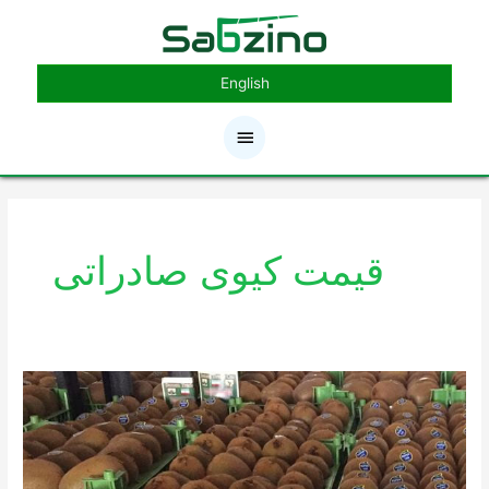
رش
فهرست
ه
حتوا
اصلی
English
قیمت کیوی صادراتی
صادرات
کیوی