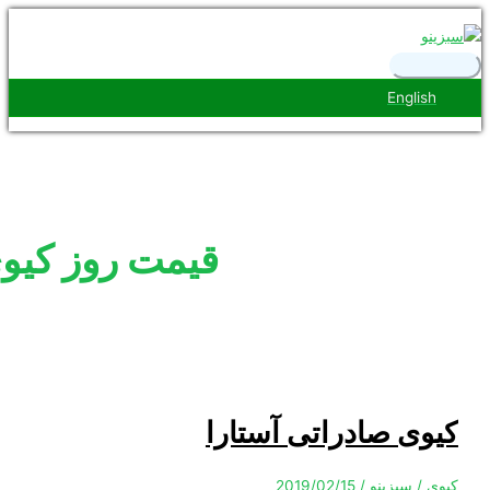
رست
ی
ی
ی
Engl
قیمت روز کیوی
 صادراتی آستارا
سبزینو
/
2019/02/15