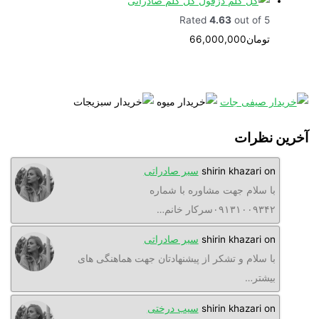
گل کلم صادراتی
Rated
4.63
out of 5
تومان
66,000,000
نظرات
o
shirin khazari
سیر صادراتی
ا سلام جهت مشاوره با شماره
۰۹۱۳۱۰۰۹۳سرکار خانم…
o
shirin khazari
سیر صادراتی
ا سلام و تشکر از پیشنهادتان جهت هماهنگی های
یشتر…
o
shirin khazari
سیب درختی