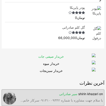
Rated
5.00
out of 5
پودر پاپریکا
Rated
4.50
تومان
0
out of 5
گل کلم صادراتی
Rated
4.63
تومان
66,000,000
out of 5
آخرین نظرات
on
shirin khazari
سیر صادراتی
با سلام جهت مشاوره با شماره ۰۹۱۳۱۰۰۹۳۴۲سرکار خانم…