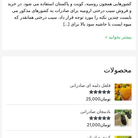
کشورهایی همچون روسیه، کویت و پاکستان استفاده می شود. در خرید
و فروش سیب درختی ارومیه برای صادرات به کشورهای مذکور می
بایست چندین نکته را مورد توجه قرار داد. سیب درختی همانقدر که
میوه ایست با حاشیه سود بالا برای […]
بیشتر بخوانید »
محصولات
فلفل دلمه ای صادراتی
Rated
4.96
تومان
25,000
out of 5
بادمجان صادراتی
Rated
4.75
تومان
21,000
out of 5
کیوی صادراتی