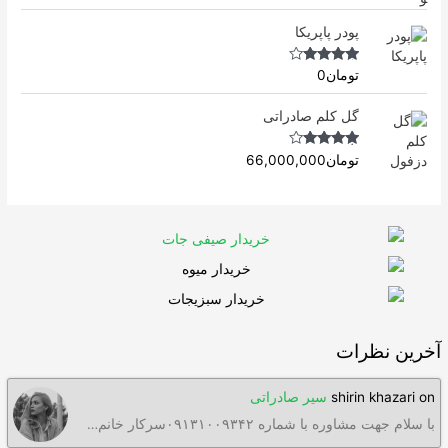
Rated
5.00
out of 5
پودر پاپریکا
Rated
4.50
تومان
0
out of 5
گل کلم صادراتی
Rated
4.63
تومان
66,000,000
out of 5
آخرین نظرات
on
shirin khazari
سیر صادراتی
با سلام جهت مشاوره با شماره ۰۹۱۳۱۰۰۹۳۴۲سرکار خانم…