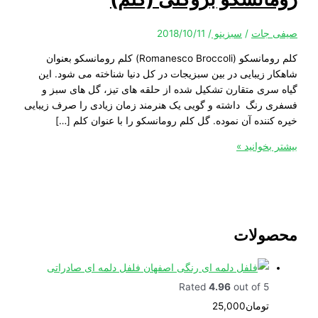
جات
/
سبزینو
/
2018/10/11
کلم رومانسکو (Romanesco Broccoli) کلم رومانسکو بعنوان
 زیبایی در بین سبزیجات در کل دنیا شناخته می شود. این
ری متقارن تشکیل شده از حلقه های تیز، گل های سبز و
رنگ داشته و گویی یک هنرمند زمان زیادی را صرف زیبایی
نده آن نموده. گل کلم رومانسکو را با عنوان کلم […]
خوانید »
ولات
فلفل دلمه ای صادراتی
Rated
4.96
out of 5
تومان
25,000