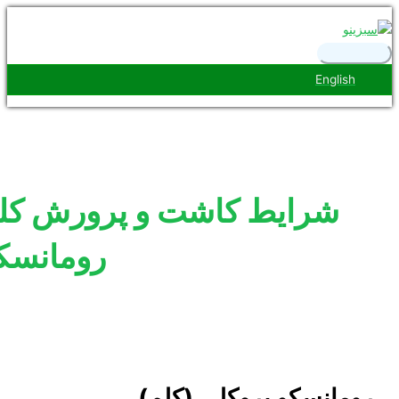
کو
رست
ی
Engl
شرایط کاشت و پرورش کلم
رومانسکو
انسکو بروکلی (کلم)