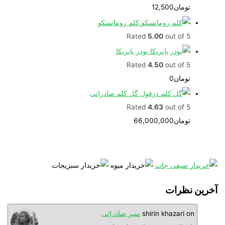
تومان
12,500
کلم رومانسکو
Rated
5.00
out of 5
پودر پاپریکا
Rated
4.50
out of 5
تومان
0
گل کلم صادراتی
Rated
4.63
out of 5
تومان
66,000,000
نظرات
o
shirin khazari
سیر صادراتی