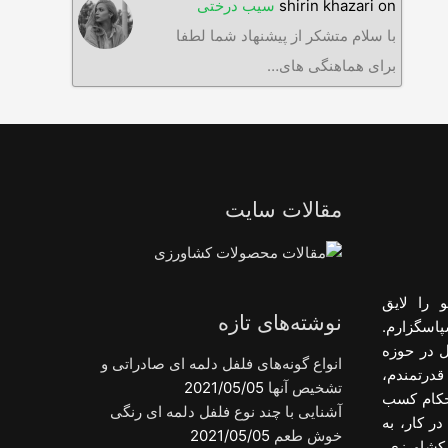
on
shirin khazari
سیب درختی
با سلام متشکر از پیشنهاد شما لطفا
برای هماهنگی های…
مقالات سایت
 را لایق
نوشته‌های تازه
پاسگزارم.
ل در حوزه
انواع گونه‌های فلفل دلمه ای صادراتی و
قدرتمندم،
تشخیص آنها
2021/05/05
احکام کسب
آشنایی با چند نوع فلفل دلمه ای رنگی
ر کار، به
خوش طعم
2021/05/05
کشاورزی،