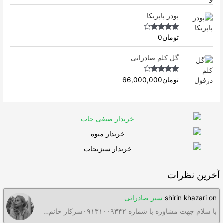
Rated
5.00
out of 5
پودر پاپریکا
Rated
4.50
تومان
0
out of 5
گل کلم صادراتی
Rated
4.63
تومان
66,000,000
out of 5
آخرین نظرات
on
shirin khazari
سیر صادراتی
با سلام جهت مشاوره با شماره ۰۹۱۳۱۰۰۹۳۴۲سرکار خانم…