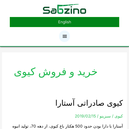
رش
فهرست
ه
حتوا
اصلی
English
خرید و فروش کیوی
کیوی صادراتی آستارا
کیوی
صادراتی
آستارا
کیوی
/
سبزینو
/
2019/02/15
آستارا با دارا بودن حدود 500 هکتار باغ کیوی، از دهه 70، تولید انبوه