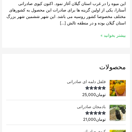
این میوه را در غرب استان گیلان آغاز نمود. اکنون کیوی صادراتی
آستارا، یکی از اولین گزینه ها برای صادرات این محصول به کشورهای
مختلف مخصوصا کشور روسیه می باشد. این شهر ششمین شهر بزرگ
استان گیلان بوده و در منطقه تالش […]
بیشتر بخوانید »
محصولات
فلفل دلمه ای صادراتی
Rated
4.96
تومان
25,000
out of 5
بادمجان صادراتی
Rated
4.75
تومان
21,000
out of 5
کیوی صادراتی