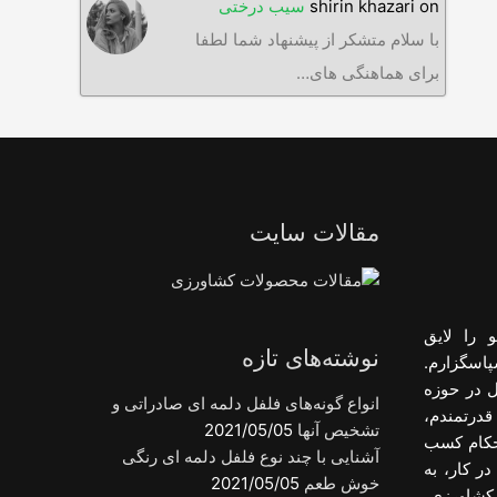
on
shirin khazari
سیب درختی
با سلام متشکر از پیشنهاد شما لطفا
برای هماهنگی های…
مقالات سایت
 را لایق
نوشته‌های تازه
پاسگزارم.
ل در حوزه
انواع گونه‌های فلفل دلمه ای صادراتی و
قدرتمندم،
تشخیص آنها
2021/05/05
احکام کسب
آشنایی با چند نوع فلفل دلمه ای رنگی
ر کار، به
خوش طعم
2021/05/05
کشاورزی،