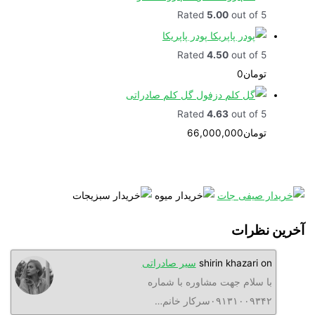
Rated
5.00
out of 5
پودر پاپریکا
Rated
4.50
out of 5
تومان
0
گل کلم صادراتی
Rated
4.63
out of 5
تومان
66,000,000
نظرات
o
shirin khazari
سیر صادراتی
ا سلام جهت مشاوره با شماره
۰۹۱۳۱۰۰۹۳سرکار خانم…