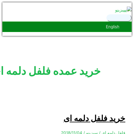
رست
ی
Engl
خرید عمده فلفل دلمه ای
 فلفل دلمه ای
لمه ای
/
سبزینو
/
2018/11/04