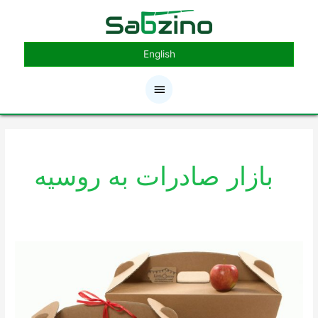
رش
فهرست
ه
حتوا
اصلی
English
بازار صادرات به روسیه
ورود
به
بازار
صادرات
محصولات