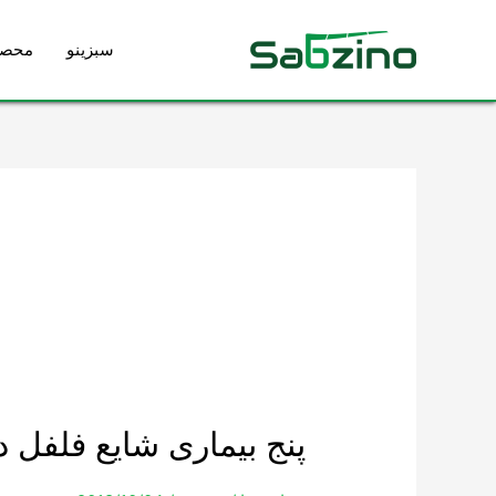
رش
ه
سبزینو
محصو
حتوا
پنج
پنج بیماری شایع فلفل د
بیماری
شایع