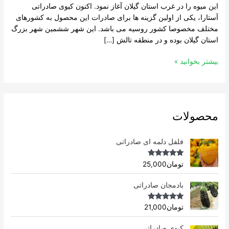
این میوه را در غرب استان گیلان آغاز نمود. اکنون کیوی صادراتی
آستارا، یکی از اولین گزینه ها برای صادرات این محصول به کشورهای
مختلف مخصوصا کشور روسیه می باشد. این شهر ششمین شهر بزرگ
استان گیلان بوده و در منطقه تالش […]
بیشتر بخوانید »
محصولات
فلفل دلمه ای صادراتی
Rated
4.96
تومان
25,000
out of 5
بادمجان صادراتی
Rated
4.75
تومان
21,000
out of 5
کیوی صادراتی