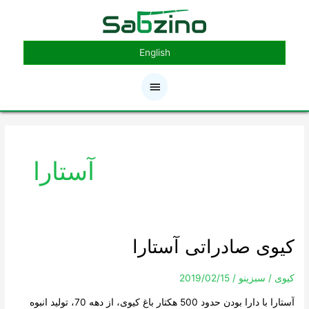
رش
فهرست
ه
حتوا
اصلی
English
آستارا
کیوی صادراتی آستارا
کیوی
صادراتی
آستارا
کیوی
/
سبزینو
/
2019/02/15
آستارا با دارا بودن حدود 500 هکتار باغ کیوی، از دهه 70، تولید انبوه