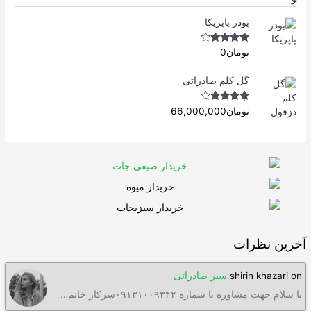
Rated
5.00
out of 5
پودر پاپریکا
Rated
4.50
تومان
0
out of 5
گل کلم صادراتی
Rated
4.63
تومان
66,000,000
out of 5
آخرین نظرات
on
shirin khazari
سیر صادراتی
با سلام جهت مشاوره با شماره ۰۹۱۳۱۰۰۹۳۴۲سرکار خانم…