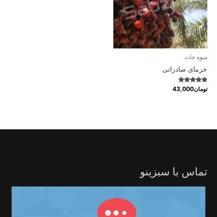
میوه جات
خرمای صادراتی
Rated
تومان
43,000
5.00
out of 5
تماس با سبزینو