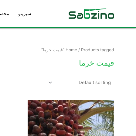
رش
ه
سبزینو
محصو
حتوا
/ Products tagged “قیمت خرما”
Home
قیمت خرما