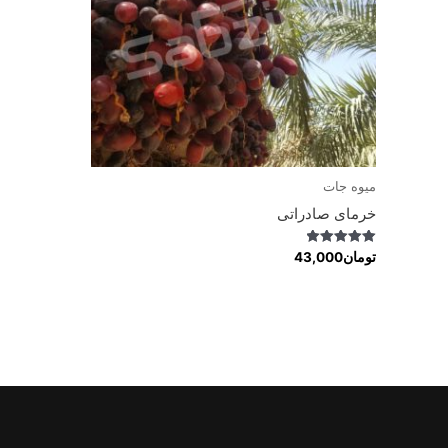
میوه جات
خرمای صادراتی
Rated
تومان
43,000
5.00
out of 5