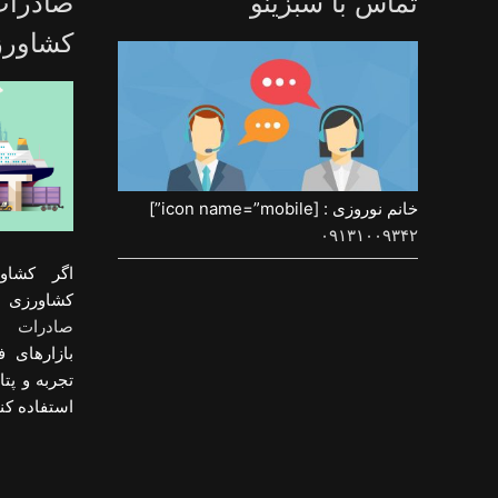
تماس با سبزینو
صادرا
کشاور
خانم نوروزی : [icon name=”mobile”]
۰۹۱۳۱۰۰۹۳۴۲
اگر کشاو
کشاورزی و
صادرات م
بازارهای ف
تجربه و پت
استفاده کنی