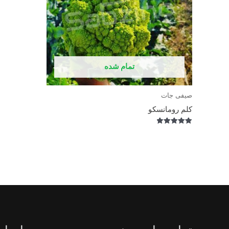
تمام شده
صیفی جات
کلم رومانسکو
Rated
5.00
out of 5