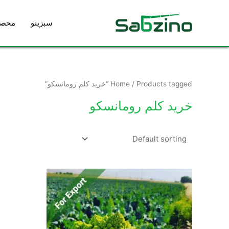
رش
ه
سبزینو
محصو
حتوا
/ Products tagged “خرید کلم رومانسکو”
Home
خرید کلم رومانسکو