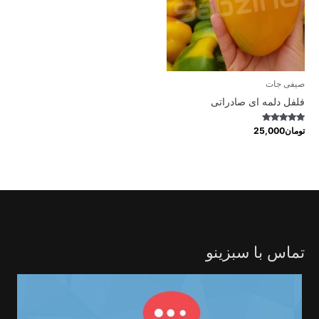
صیفی جات
فلفل دلمه ای صادراتی
Rated
تومان
25,000
4.96
out of 5
تماس با سبزینو