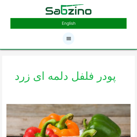
رش
فهرست
ه
حتوا
اصلی
English
پودر فلفل دلمه ای زرد
آشنایی
با
چند
نوع
فلفل