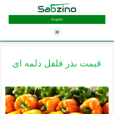
رش
فهرست
ه
حتوا
اصلی
English
قیمت بذر فلفل دلمه ای
قیمت
فلفل
دلمه
ای
رنگی