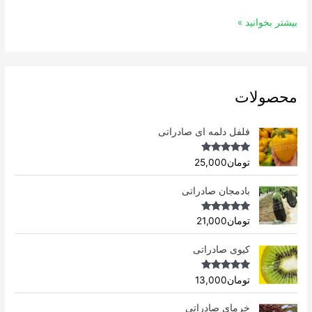
بیشتر بخوانید »
محصولات
فلفل دلمه ای صادراتی
Rated
4.96
تومان
25,000
out of 5
بادمجان صادراتی
Rated
4.75
تومان
21,000
out of 5
کیوی صادراتی
Rated
4.75
تومان
13,000
out of 5
خرمای صادراتی