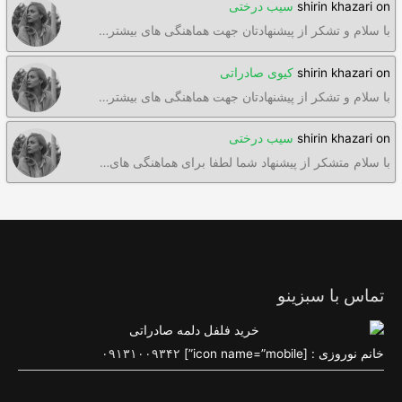
on
shirin khazari
سیب درختی
با سلام و تشکر از پیشنهادتان جهت هماهنگی های بیشتر…
on
shirin khazari
کیوی صادراتی
با سلام و تشکر از پیشنهادتان جهت هماهنگی های بیشتر…
on
shirin khazari
سیب درختی
با سلام متشکر از پیشنهاد شما لطفا برای هماهنگی های…
تماس با سبزینو
خانم نوروزی : [icon name=”mobile”]
۰۹۱۳۱۰۰۹۳۴۲