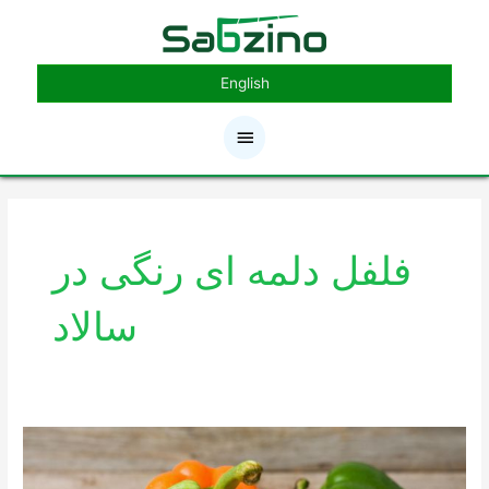
رش
فهرست
ه
حتوا
اصلی
English
فلفل دلمه ای رنگی در
سالاد
آشنایی
با
چند