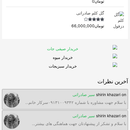
Rated
4.50
تومان
0
out of 5
گل کلم صادراتی
Rated
4.63
تومان
66,000,000
out of 5
آخرین نظرات
on
shirin khazari
سیر صادراتی
با سلام جهت مشاوره با شماره ۰۹۱۳۱۰۰۹۳۴۲سرکار خانم…
on
shirin khazari
سیر صادراتی
با سلام و تشکر از پیشنهادتان جهت هماهنگی های بیشتر…