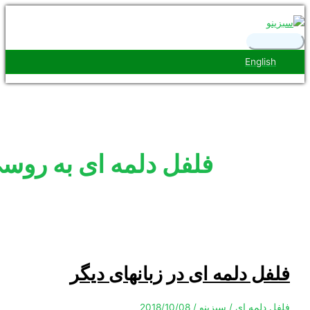
رست
ی
Engl
فلفل دلمه ای به روسی
 دلمه ای در زبانهای دیگر
لمه ای
/
سبزینو
/
2018/10/08