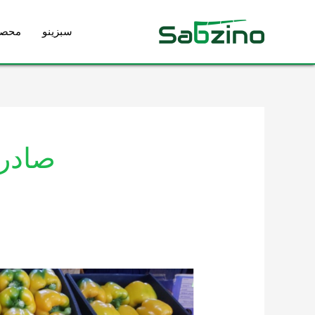
رش
ه
سبزینو
محصو
حتوا
صادرا
اقدامات
لازم،
برای