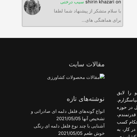
on
shirin khazari
سیب درختی
با سلام متشکر از پیشنهاد شما لطفا
برای هماهنگی های…
مقالات سایت
 را لایق
نوشته‌های تازه
پاسگزارم.
ل در حوزه
انواع گونه‌های فلفل دلمه ای صادراتی و
قدرتمندم،
تشخیص آنها
2021/05/05
احکام کسب
آشنایی با چند نوع فلفل دلمه ای رنگی
ر کار، به
خوش طعم
2021/05/05
کشاورزی،